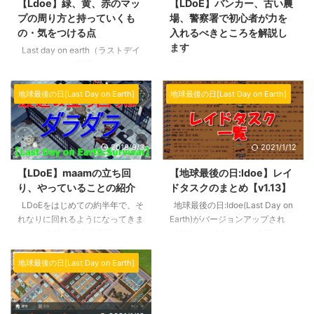
【Ldoe】緑、黄、赤のマッ
【LDoE】バンカー、古い農
プの周り方と持っていくも
場、警察署で初心者が力を
の・気をつける点
入れるべきところを解説し
ます
Last day on earth（ラストデイ
オンアース）で回避できがないの
最近のアップデート（バージョ
がマップの周回です。 木や石な
ン1.9.6）で警察署が追加されたわ
ど素材を集める レイダーズイベ
けですが、他にもバンカーや農場
地球最後の日[Last Day on Earth]
地球最後の日[Last Day on Earth]
ントのタスク（条件）をクリアす
があり初心者の方はどこをどう回
る この2つが現状ではメインにな
ったらいいのかがわからないと思
ります。 ただ単純に周回すると
います。 そこで今回はタイムリ
2018/9/3
2021/1/12
書きましたが、それぞれのマップ
ミットが決まっている3つのマッ
にはある程度特徴があるのです。
プである、バンカーアルファ、農
【LDoE】maamの立ち回
【地球最後の日:ldoe】レイ
例えば緑ピンのままの立ち回りで
場、警察署の優先度とどういった
り、やっていることの紹介
ドタスクのまとめ【v1.13】
赤ピンへ行くとロストするか逃げ
意識で立ち回ればいいのかを解説
たなくてはならなくなるでしょ
LDoEをはじめての約半年で、そ
地球最後の日:ldoe(Last Day on
していきます。 スポンサーリン
う。 そこで今回は初心者の方で
れなりに回れるようになってきま
Earth)がバージョンアップされ
ク そもそも全部回れるならそれ
もわかりやすく、各マップの周回
した。 当時は日本語表記がな
v1.11.6となりました。 今回のア
に越したことはない そもそもな
すると方法について解説していき
く、そのため日本人プレーヤーは
ップデートは チェストのアップ
話ですが、全部きちんと回れるな
ます。 始めてマップに出る時や
ごくわずかでした。その後日本語
グレード レアスキル＜泥棒＞の
らそれに越したことはありませ
地球最後の日[Last Day on Earth]
...
アップデートに伴いプレーヤーが
実装 グレネード実装 レイドタス
ん。 それぞれのマップで壁トリ
一気に増え、今では多くのプレー
ク ガソリン消費量が少なくなっ
...
ヤーがこのLDoEを楽しんでいま
た カーニバルイベント となって