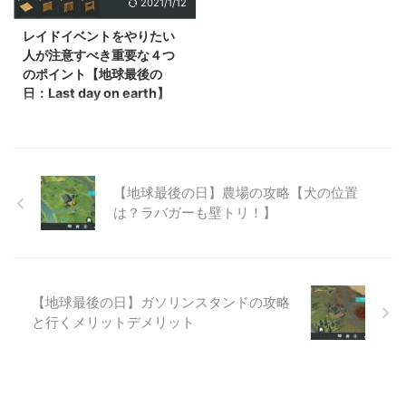
2021/1/12
す。 最近始めた人にとって、前
います。 特にチェストのアップ
からやっている人の銃の多さや攻
デートはかなり大きな変更点です
レイドイベントをやりたい
略度に戸惑っている人もいるでし
が、今回はレイドタスクに注目し
人が注意すべき重要な４つ
ょう。事実そのような質問はよく
て解説いきます。 レイドタスク
のポイント【地球最後の
見受けられます。 そこで今と昔
の数が多くなり、少し面倒なもの
日：Last day on earth】
では状況が違いますが、現在僕が
も増えました。具体的にはどのよ
実際にやっている立ち回り（バン
うなタスクになっているのでしょ
今回の記事はLast day on
カーはどうしてる？農場は？など
うか？動画も ...
earth（ラストデイオンアース）
...
のレイドの準備からの気を付ける
点について解説していきます。
ある程度進んでくるとレイドに必
【地球最後の日】農場の攻略【犬の位置
要なタスク（ミッション）も無事
は？ラバガーも壁トリ！】
にクリアでき、「そろそろ行きた
いな」「でも自分の荷物を取られ
たらいやだ」といった葛藤が生ま
れると思います。 そこでここで
は１００％大事なものは奪われな
【地球最後の日】ガソリンスタンドの攻略
いと保証はできませんが、極力奪
と行くメリットデメリット
われないようにするポイントを紹
介していきたいと思います。初め
てレイドへ行かれる方はぜひチェ
ックしてみてくださいね。 また
レイド ...