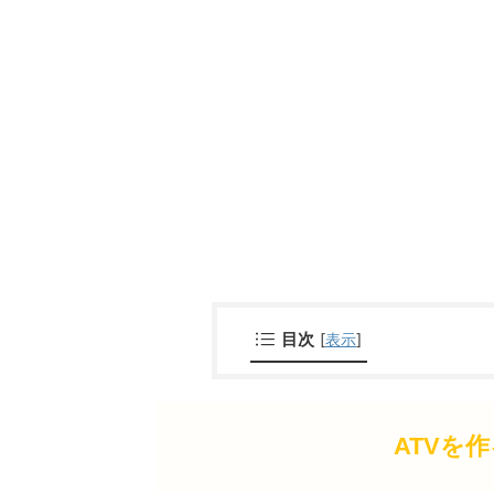
目次
[
表示
]
ATVを