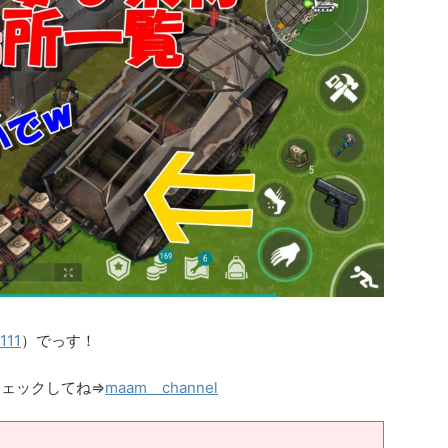
111
）でっす！
チェックしてね⇒
maam channel