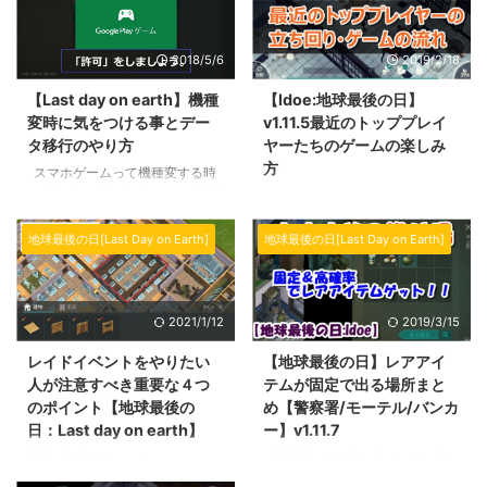
2018/5/6
2019/2/18
【Last day on earth】機種
【ldoe:地球最後の日】
変時に気をつける事とデー
v1.11.5最近のトッププレイ
タ移行のやり方
ヤーたちのゲームの楽しみ
方
スマホゲームって機種変する時
にどうやってやればいいのか不安
Last Day on Earth: Survival（ラ
になりますよね。特に時間をかけ
ストデイオンアース）,地球最後
たものほど…課金なんてしたなら
の日もバージョンが進み、現在は
地球最後の日[Last Day on Earth]
地球最後の日[Last Day on Earth]
尚更です。 当然、今回やり方を
v1.11.5(2019/2)となりました。 一
ご紹介するLast day on earthもそ
応ベータ版ということで不完全で
の1つです。 今まで集めた銃がロ
はありますがそこがよく、改良・
2021/1/12
2019/3/15
ストしたら… ベースを作り上げた
アップデート、たまの改悪ｗによ
のに！ こんなことになったら、
り、バージョンが変わるたびに楽
レイドイベントをやりたい
【地球最後の日】レアアイ
僕なら当分立ち直れません（泣
しみもあるゲームなのはこのゲー
人が注意すべき重要な４つ
テムが固定で出る場所まと
そこで今回は僕自身のメモも含め
ムの魅力と言えますよね。 さて
のポイント【地球最後の
め【警察署/モーテル/バンカ
て、機種変してもLast day on
今回の記事ですが、最近のトップ
日：Last day on earth】
ー】v1.11.7
earthのデータを引き継ぐ方法を
プレイヤーたちはこのゲームで何
紹介していきます。 スポンサー
をしているのか？どうやって楽し
今回の記事はLast day on
更新日：2019/3 今までは「な
リンク データを引き継ぐやり方
んでいるのか？について書いてい
earth（ラストデイオンアース）
ぜこのスキルがあるの？」状態だ