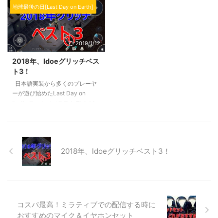
データを引 ...
きたいと思います ...
のレイドの準備からの気を付ける
ったピッキングスキル（泥棒スキ
地球最後の日[Last Day on Earth]
点について解説していきます。
ル）がバージョン1.11.6より重要
ある程度進んでくるとレイドに必
な機能を担ってきました。 通常
要なタスク（ミッション）も無事
ピンのマップ、バンカー、農場、
2019/1/12
にクリアでき、「そろそろ行きた
モーテル、警察署などあらゆるマ
いな」「でも自分の荷物を取られ
ップで機能を果たしています。
2018年、ldoeグリッチベス
たらいやだ」といった葛藤が生ま
中身によりレアアイテム（グレネ
ト3！
れると思います。 そこでここで
ードや生存者の日記など）が固定
日本語実装から多くのプレーヤ
は１００％大事なものは奪われな
（必ず）で手に入るところがある
ーが遊び始めたLast Day on
いと保証はできませんが、極力奪
ので、どこにどのアイテムが把握
Earth: Survival（ラストデイオン
われないようにするポイントを紹
しておくと効率よくアイテムを集
アース）：地球最後の日の2018
介していきたいと思います。初め
めることができます。 そこで今
年が終わり、2019年がスタート
てレイドへ行かれる方はぜひチェ
回は効率よくレアアイテムを入手
しました。 それこそプレーヤー
ックしてみてくださいね。 また
できるようにどのマップ ...
人口は2倍3倍どころの話ではな
レイド ...
2018年、ldoeグリッチベスト3！
く、10倍ぐらいに増えたのでは
ないでしょうか？（10は盛りす
ぎか・・・ｗ それだけLDoEはス
マホゲームとしてはとてもよく出
来ており、はまる人も多いでしょ
う。もちろん離れる人もそれなり
コスパ最高！ミラティブでの配信する時に
にいるでしょうけどね。 僕がこ
おすすめのマイク＆イヤホンセット