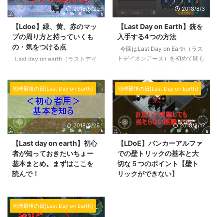
2018/5/29
2018/8/3
【Ldoe】緑、黄、赤のマッ
【Last Day on Earth】銃を
プの周り方と持っていくも
入手する4つの方法
の・気をつける点
今回はLast Day on Earth（ラス
トデイオンアース）を初めて間も
Last day on earth（ラストデイ
ない人に読んでほしい内容となっ
オンアース）で回避できがないの
ています。 特にここ最近日本語
がマップの周回です。 木や石な
アップデートで新規プレーヤーさ
ど素材を集める レイダーズイベ
地球最後の日[Last Day on Earth]
地球最後の日[Last Day on Earth]
んが増えて、よく質問されるので
ントのタスク（条件）をクリアす
記事として作ってみました。 こ
る この2つが現状ではメインにな
のゲーム、最初は簡単な近接武器
ります。 ただ単純に周回すると
2018/5/29
2018/8/17
でボコボコ殴り合うと思います
書きましたが、それぞれのマップ
が、ある程度進むと銃の存在に気
にはある程度特徴があるのです。
【Last day on earth】初心
【LDoE】バンカーアルファ
が付きます。遠距離で攻撃できる
例えば緑ピンのままの立ち回りで
者が知っておきたいちょー
での壁トリックの基本と大
上、連射も出来る銃。魅力的です
赤ピンへ行くとロストするか逃げ
基本まとめ。まずはここを
切な５つのポイント【壁ト
よね。 ですが、最初は中々銃っ
たなくてはならなくなるでしょ
読んで！
リックができない】
て手にいらないものです。 持っ
う。 そこで今回は初心者の方で
ている人は沢山ためている、その
もわかりやすく、各マップの周回
Last day on earth（ラストデイ
今回はLast Day on Earth（ラス
銃について、手に入 ...
すると方法について解説していき
オンアース）は「サバイバル×ゾ
トデイオンアース）の重要テクニ
ます。 始めてマップに出る時や
ンビ×クラフト」として海外では
ックである壁トリックの解説で
地球最後の日[Last Day on Earth]
...
かなり人気スマホゲームです。で
す。 壁トリックは特にバンカー