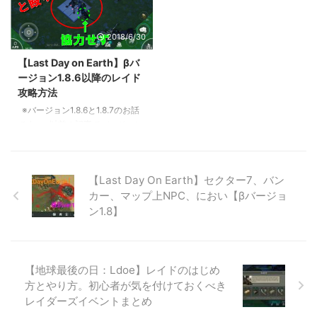
すが現在（2018/5）は日本語対
アルファを攻略する上でポイント
応しておらず、そこにハードルを
となるテクニックの1つで、間違
2018/6/30
感じてやめてしまう人も少なくあ
いなく身に着けておいて損はない
りません。 そもそもこの世界の
重要なテクニックといえます。特
【Last Day on Earth】βバ
ルールが分からないと行き残って
にハードモードの対ジャイアント
ージョン1.8.6以降のレイド
いけませんし、続けようとも思え
で絶大な効果を見せ、慣れるとバ
攻略方法
ないですよね。 そこで今回は初
ンカー攻略がとても簡単になりま
心者が最初に知っておきたいLast
す。銃が少なくてもどんどん回れ
※バージョン1.8.6と1.8.7のお話
day on earth（ラストデイオンア
ちゃいますね。 やり方を簡単に
です。 以前の記事でバージョン
ース）の基本をわかりやすく解説
説明すると「ゾンビと壁越しに向
1.8.6ではレイドがかなり改悪され
していきます。 内容も随時更新
かい合って、攻撃をくらわずにこ
たと説明しました。 ⇒【日本語
していき ...
ちらの攻撃を当てる ...
対応】Last day on earthのアップ
【Last Day On Earth】セクター7、バン
デート情報【v.1.8.7】 そこから何
カー、マップ上NPC、におい【βバージョ
度か立ち回った結果、今回紹介す
る内容がベストではないですが、
ン1.8】
ベターな対応だと思っています。
バイクとは反対に出る 壁周りテ
クニックを使う 犬小屋を使う 引
っ掛けを使う この4つを駆使して
【地球最後の日：Ldoe】レイドのはじめ
レイドを攻略していきましょう。
方とやり方。初心者が気を付けておくべき
まずは動画で確認して頂くとイメ
レイダーズイベントまとめ
ージが付き ...