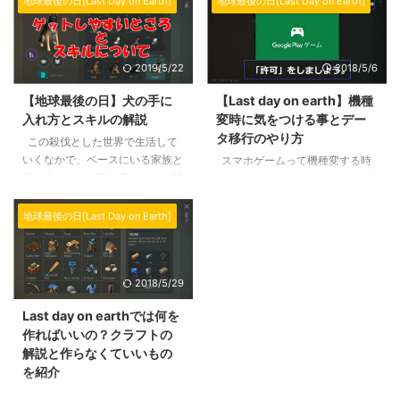
地球最後の日[Last Day on Earth]
地球最後の日[Last Day on Earth]
間もない方は是非チェックして下
間が経過しました。 管理人もそ
さいね。 またよくある質問は随
れなりにカスタムをすることがで
時更新していきますので、質問等
きてきたので、実際にどれの銃を
2019/5/22
2018/5/6
ありましたらコメントの方へお願
カスタムすればいいのか解説して
いします。 スポンサーリンク 地
いきます。 ただし個人のカスタ
【地球最後の日】犬の手に
【Last day on earth】機種
球最後の日（Last day on earth）
ム具合によって異なってくるの
入れ方とスキルの解説
変時に気をつける事とデー
で必要な基本動作 地球最後の
と、データ自体も多くとっていな
タ移行のやり方
日：Last day on earth（ラストデ
この殺伐とした世界で生活して
いので、あくまで参考程度に進め
イオンアース）で必要な基本動作
いくなかで、ベースにいる家族と
ていただくといいと思います。動
スマホゲームって機種変する時
はそこまで多くありません。慣れ
戯れるのはひと時の癒しなのは間
画での解説もYouTubeで行ってい
にどうやってやればいいのか不安
ればすぐに使 ...
違いありませんよね。 そ
るので、一緒にご覧ください↓↓
になりますよね。特に時間をかけ
う・・・今回の記事の主役はわん
https://youtu.be/7hVmP3iK3IU
たものほど…課金なんてしたなら
地球最後の日[Last Day on Earth]
ちゃんです。 沢山わんちゃんを
...
尚更です。 当然、今回やり方を
手に入れて育ててもっと強く・仲
ご紹介するLast day on earthもそ
良くなりたい・・・そんな方は是
の1つです。 今まで集めた銃がロ
2018/5/29
非目を通してくださいね！ スキ
ストしたら… ベースを作り上げた
ルや配合についても解説をしてい
のに！ こんなことになったら、
Last day on earthでは何を
るので合わせてチェックして下さ
僕なら当分立ち直れません（泣
作ればいいの？クラフトの
い( ˘ω˘ ) スポンサーリンク そも
そこで今回は僕自身のメモも含め
解説と作らなくていいもの
そも犬がいると何ができる？ 犬
て、機種変してもLast day on
を紹介
は最大四匹を固定することができ
earthのデータを引き継ぐ方法を
ますが、セットした状態で餌をあ
紹介していきます。 スポンサー
Last day on earth（ラストデイ