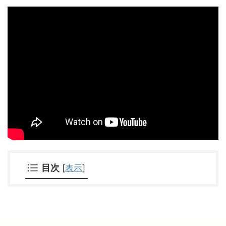
目次
[
表示
]