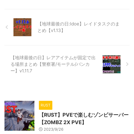
げるとバフ（サポート機能）が機
リンク データを引き継ぐやり方
オンアース）ではクラフトして生
能します。 バ ...
データを引 ...
活を向上していきますが、初心者
の頃は何を優先した作ればいいの
か？逆に作らなくていいものは？
【地球最後の日:ldoe】レイドタスクのま
がわからないと思います。 そこ
とめ【v1.13】
で今回はクラフトの紹介と作らな
くていいものを紹介していきま
す。 ちなみに初心者のためのま
とめでも紹介しているので、そち
【地球最後の日】レアアイテムが固定で出
らもご覧下さい。 またこの情報
る場所まとめ【警察署/モーテル/バンカ
は2018/5のものです。 ⇒【Last
day on earth攻略まとめ】初心者
ー】v1.11.7
から最前線へはこのページを見
よ！ クラフトについて スポンサ
ーリンク ...
RUST
【RUST】PVEで楽しむゾンビサーバー
【ZOMBZ 2X PVE】
2023/9/26