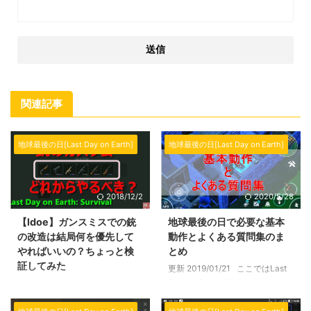
関連記事
地球最後の日[Last Day on Earth]
地球最後の日[Last Day on Earth]
2018/12/2
2020/5/28
【ldoe】ガンスミスでの銃
地球最後の日で必要な基本
の改造は結局何を優先して
動作とよくある質問集のま
やればいいの？ちょっと検
とめ
証してみた
更新 2019/01/21 ここではLast
Day on Earth（ラストデイオンア
Last Day on Earth: Survival（ラ
ース）で必要な基本動作とよくあ
ストデイオンアース）でガンズミ
る質問をまとめました。 始めて
スが実装されてからそれなりの時