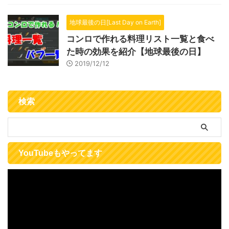
地球最後の日[Last Day on Earth]
コンロで作れる料理リスト一覧と食べ
た時の効果を紹介【地球最後の日】
2019/12/12
検索
YouTubeもやってます
動
画
プ
レ
ー